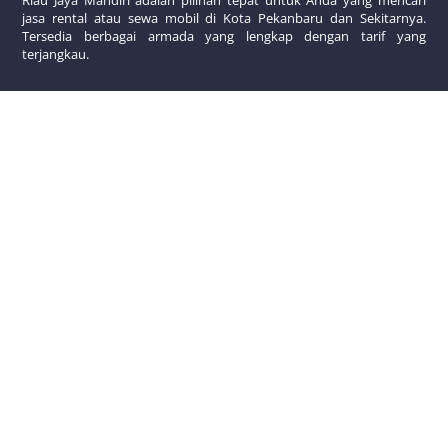
Riau Jaya Mandiri adalah pilihan tepat untuk Anda yang mencari
jasa rental atau sewa mobil di Kota Pekanbaru dan Sekitarnya.
Tersedia berbagai armada yang lengkap dengan tarif yang
Back
To
terjangkau.
Top
Kontak Kami
WhatsApp : 0811-7553-485
Telepon : 0811-7553-485
www.rentalmobildipekanbaru.com
Alamat Kami
Jalan Utama Simpang Tiga Pekanbaru
Copyright © 2023 Riau Jaya Mandiri. All Rights Reserved.
Designed & Developed by
Vodeco