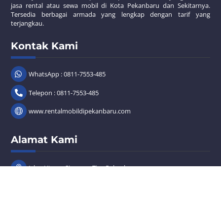
jasa rental atau sewa mobil di Kota Pekanbaru dan Sekitarnya.
Tersedia berbagai armada yang lengkap dengan tarif yang
terjangkau.
Kontak Kami
WhatsApp : 0811-7553-485
Telepon : 0811-7553-485
www.rentalmobildipekanbaru.com
Alamat Kami
Back
To
Top
Jalan Utama Simpang Tiga Pekanbaru
Copyright © 2023 Riau Jaya Mandiri. All Rights Reserved.
Designed & Developed by
Vodeco