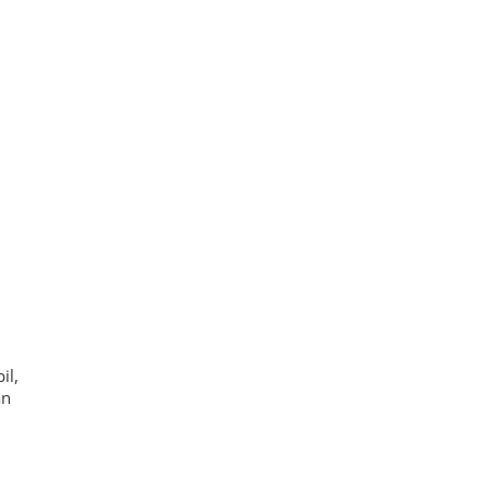
il,
an