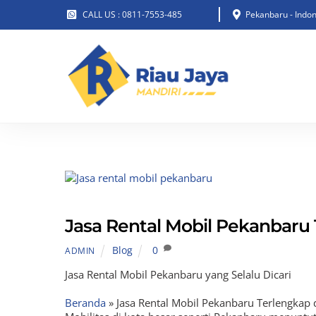
Skip
CALL US : 0811-7553-485
Pekanbaru - Indon
to
content
Jasa Rental Mobil Pekanbaru
Blog
0
ADMIN
Jasa Rental Mobil Pekanbaru yang Selalu Dicari
Beranda
»
Jasa Rental Mobil Pekanbaru Terlengkap