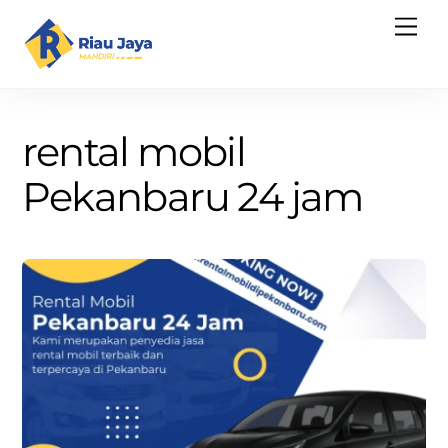
Skip
Men
to
content
rental mobil
Pekanbaru 24 jam