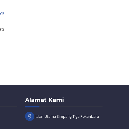
l
aya
ti
Alamat Kami
Jalan Utama Simpang Tiga Pekanbaru