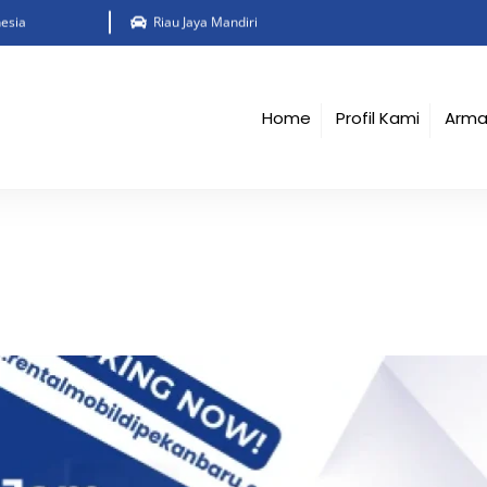
esia
Riau Jaya Mandiri
Home
Profil Kami
Arm
m