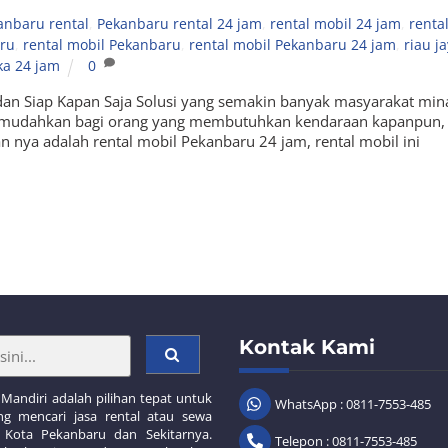
anbaru rental
,
Pekanbaru rental 24 jam
,
rental mobil 24 jam
,
renta
aru
,
rental mobil Pekanbaru
,
rental mobil Pekanbaru 24 jam
,
riau j
ka 24 jam
0
an Siap Kapan Saja Solusi yang semakin banyak masyarakat mina
 memudahkan bagi orang yang membutuhkan kendaraan kapanpun,
an nya adalah rental mobil Pekanbaru 24 jam, rental mobil ini
Kontak Kami
 Mandiri adalah pilihan tepat untuk
WhatsApp : 0811-7553-485
g mencari jasa rental atau sewa
 Kota Pekanbaru dan Sekitarnya.
Telepon : 0811-7553-485