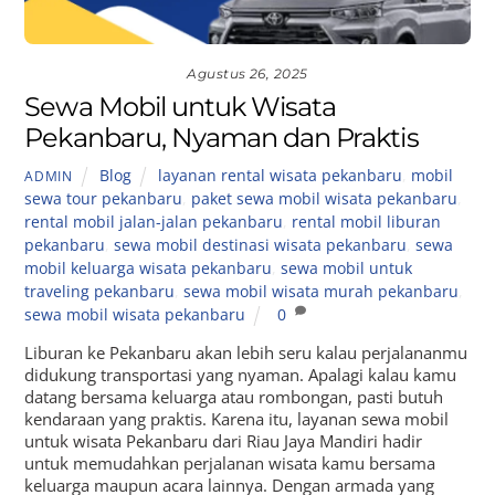
Agustus 26, 2025
Sewa Mobil untuk Wisata
Pekanbaru, Nyaman dan Praktis
Blog
layanan rental wisata pekanbaru
,
mobil
ADMIN
sewa tour pekanbaru
,
paket sewa mobil wisata pekanbaru
,
rental mobil jalan-jalan pekanbaru
,
rental mobil liburan
pekanbaru
,
sewa mobil destinasi wisata pekanbaru
,
sewa
mobil keluarga wisata pekanbaru
,
sewa mobil untuk
traveling pekanbaru
,
sewa mobil wisata murah pekanbaru
,
sewa mobil wisata pekanbaru
0
Liburan ke Pekanbaru akan lebih seru kalau perjalananmu
didukung transportasi yang nyaman. Apalagi kalau kamu
datang bersama keluarga atau rombongan, pasti butuh
kendaraan yang praktis. Karena itu, layanan sewa mobil
untuk wisata Pekanbaru dari Riau Jaya Mandiri hadir
untuk memudahkan perjalanan wisata kamu bersama
keluarga maupun acara lainnya. Dengan armada yang