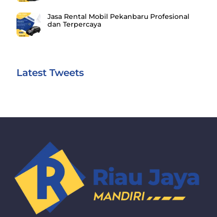
Jasa Rental Mobil Pekanbaru Profesional
dan Terpercaya
Latest Tweets