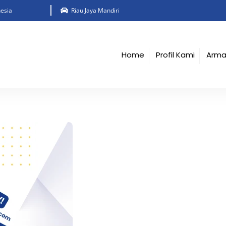
esia
Riau Jaya Mandiri
Home
Profil Kami
Arm