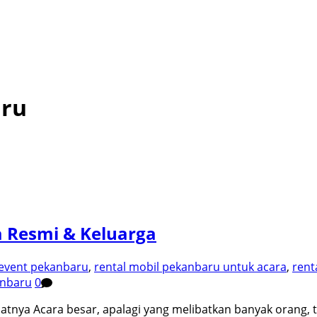
aru
a Resmi & Keluarga
 event pekanbaru
,
rental mobil pekanbaru untuk acara
,
rent
anbaru
0
patnya Acara besar, apalagi yang melibatkan banyak orang,