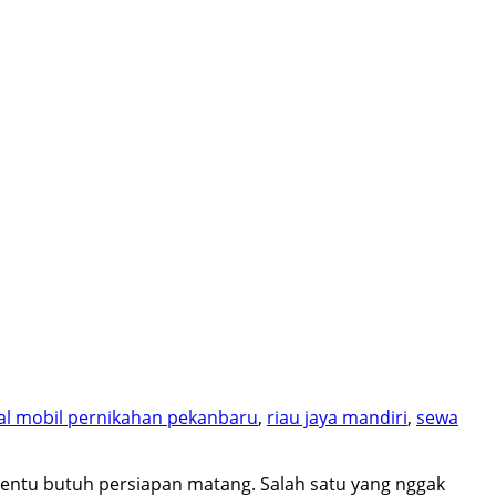
al mobil pernikahan pekanbaru
,
riau jaya mandiri
,
sewa
 tentu butuh persiapan matang. Salah satu yang nggak