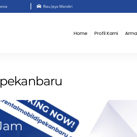
esia
Riau Jaya Mandiri
Home
Profil Kami
Arm
 pekanbaru